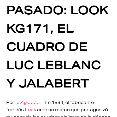
PASADO: LOOK
KG171, EL
CUADRO DE
LUC LEBLANC
Y JALABERT
Por
el Aguador
– En 1994, el fabricante
francés
Look
creó un marco que protagonizó
muchas de las pruebas ciclistas de la década