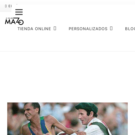
ENVÍO GRATIS
PAGO FRACCIONADO SEQURA
SOBRE NOS
TIENDA ONLINE
PERSONALIZADOS
BLO