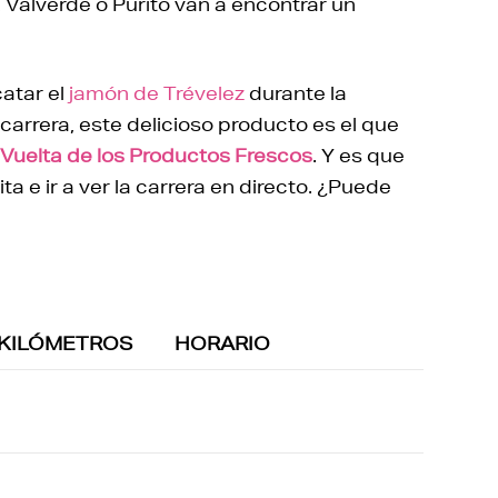
 Valverde o Purito van a encontrar un
atar el
jamón de Trévelez
durante la
 carrera, este delicioso producto es el que
 Vuelta de los Productos Frescos
. Y es que
a e ir a ver la carrera en directo. ¿Puede
KILÓMETROS
HORARIO
Km
Por
36
38
40
Rec.
Rec..
km/h
km/h
km/h