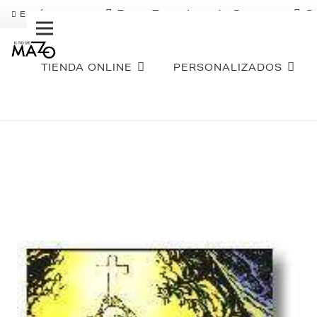
Pago Fraccionado Sequra
S
ENVÍO GRATIS
TIENDA ONLINE
PERSONALIZADOS