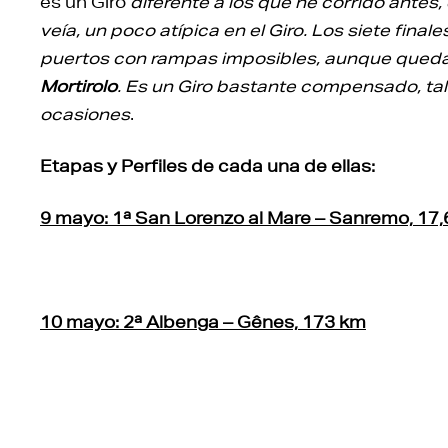
es un Giro
diferente a los que he corrido antes
veía, un poco atípica en el Giro. Los siete final
puertos con rampas imposibles, aunque quedan 
Mortirolo
. Es un Giro bastante compensado, tal
ocasiones
.
Etapas y Perfiles de cada una de ellas:
9 mayo: 1ª San Lorenzo al Mare – Sanremo, 17,
10 mayo: 2ª Albenga – Gênes, 173 km