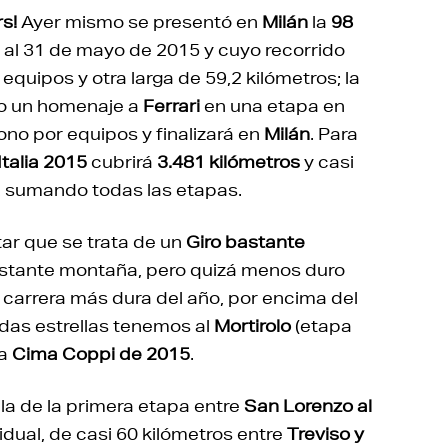
s!
Ayer mismo se presentó en
Milán
la
98
9 al 31 de mayo de 2015 y cuyo recorrido
equipos y otra larga de 59,2 kilómetros; la
mo un homenaje a
Ferrari
en una etapa en
rono por equipos y finalizará en
Milán
. Para
Italia 2015
cubrirá
3.481 kilómetros
y casi
, sumando todas las etapas.
ar que se trata de un
Giro bastante
bastante montaña, pero quizá menos duro
a carrera más dura del año, por encima del
idas estrellas tenemos al
Mortirolo
(etapa
la
Cima Coppi de 2015
.
, la de la primera etapa entre
San Lorenzo al
vidual, de casi 60 kilómetros entre
Treviso y