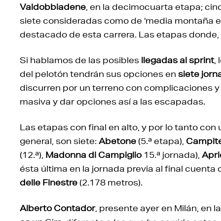
Valdobbiadene
, en la decimocuarta etapa; cin
siete consideradas como de ‘media montaña 
destacado de esta carrera. Las etapas donde, a 
Si hablamos de las posibles
llegadas al sprint
,
del pelotón tendrán sus opciones en
siete jorn
discurren por un terreno con complicaciones y 
masiva y dar opciones así a las escapadas.
Las etapas con final en alto, y por lo tanto con 
general, son siete:
Abetone
(5.ª etapa),
Campite
(12.ª),
Madonna di Campiglio
15.ª jornada),
Apri
ésta última en la jornada previa al final cuenta
delle Finestre
(2.178 metros).
Alberto Contador
, presente ayer en Milán, en 