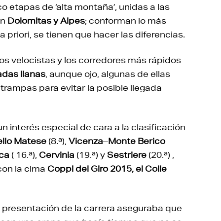
co etapas de ‘alta montaña’, unidas a las
en
Dolomitas y Alpes
; conforman lo más
priori, se tienen que hacer las diferencias.
 los velocistas y los corredores más rápidos
adas llanas
, aunque ojo, algunas de ellas
trampas para evitar la posible llegada
un interés especial de cara a la clasificación
llo Matese
(8.ª),
Vicenza
–
Monte Berico
ca
( 16.ª),
Cervinia
(19.ª) y
Sestriere
(20.ª) ,
 con la cima
Coppi del Giro 2015, el Colle
la presentación de la carrera aseguraba que