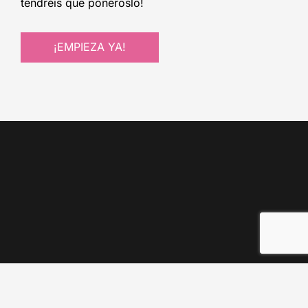
tendréis que ponéroslo!
¡EMPIEZA YA!