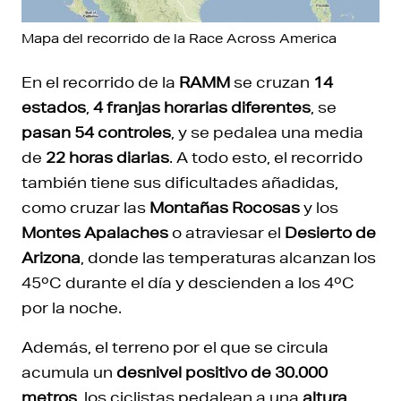
Mapa del recorrido de la Race Across America
En el recorrido de la
RAMM
se cruzan
14
estados
,
4 franjas horarias diferentes
, se
pasan 54 controles
, y se pedalea una media
de
22 horas diarias
. A todo esto, el recorrido
también tiene sus dificultades añadidas,
como cruzar las
Montañas Rocosas
y los
Montes Apalaches
o atraviesar el
Desierto de
Arizona
, donde las temperaturas alcanzan los
45ºC durante el día y descienden a los 4ºC
por la noche.
Además, el terreno por el que se circula
acumula un
desnivel positivo de 30.000
metros
, los ciclistas pedalean a una
altura