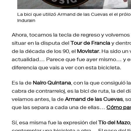
La bici que utilizó Armand de las Cuevas el el pról
Indurain
Ahora, tocamos la tecla de regreso y volvemo
situar en la disputa del
Tour de Francia
y dentr
de la década de los 90, el
Movistar
. Ha sido un
actualidad… Parece que fue ayer mismo… y es c
diferencia que vais a ver con esta bicicleta.
Es la de
Nairo Quintana
, con la que consiguió 
cabra de contrarreloj, es la bici de ruta, la del d
veíamos antes, la de
Armand de las Cuevas
, s
que las separa a cada una de ellas…
Cómo pas
Sí, esa misma fue la expresión del
Tío del Mazo
contemplar una bicicleta a otra… El paso del