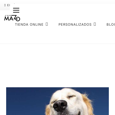
ENVÍO GRATIS
PAGO FRACCIONADO SEQURA
SOBRE NOS
TIENDA ONLINE
PERSONALIZADOS
BLO