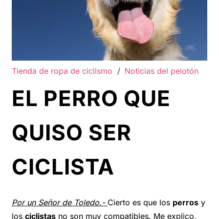
Tienda de ropa de ciclismo
/
Noticias del pelotón
EL PERRO QUE
QUISO SER
CICLISTA
Por un Señor de Toledo.-
Cierto es que los
perros
y
los
ciclistas
no son muy compatibles. Me explico,