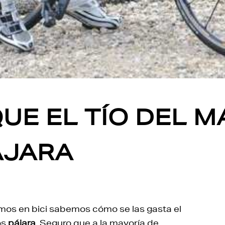
UE EL TÍO DEL M
ÁJARA
os en bici sabemos cómo se las gasta el
os
pájara
. Seguro que a la mayoría de