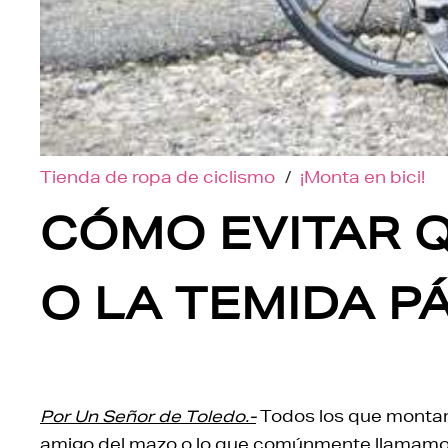
Tienda de ropa de ciclismo
/
¡Monta en bici!
CÓMO EVITAR Q
O LA TEMIDA P
Por Un Señor de Toledo.-
Todos los que montam
amigo del mazo o lo que comúnmente llamam