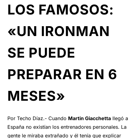
LOS FAMOSOS:
«UN IRONMAN
SE PUEDE
PREPARAR EN 6
MESES»
Por Techo Díaz.- Cuando
Martin Giacchetta
llegó a
España no existían los entrenadores personales. La
gente le miraba extrañado y él tenía que explicar