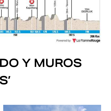
IDO Y MUROS
S’