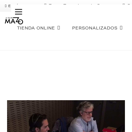
Pago Fraccionado Sequra
S
ENVÍO GRATIS
TIENDA ONLINE
PERSONALIZADOS