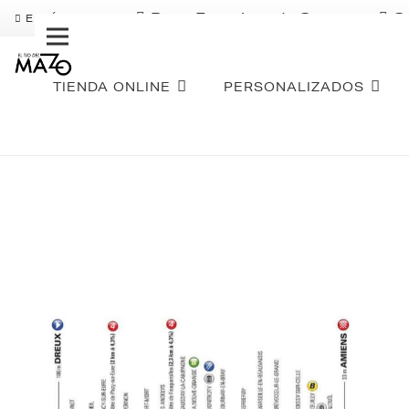
Pago Fraccionado Sequra
S
ENVÍO GRATIS
TIENDA ONLINE
PERSONALIZADOS