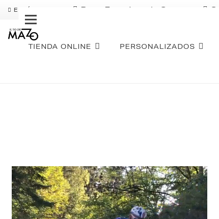
Pago Fraccionado Sequra
S
ENVÍO GRATIS
TIENDA ONLINE
PERSONALIZADOS