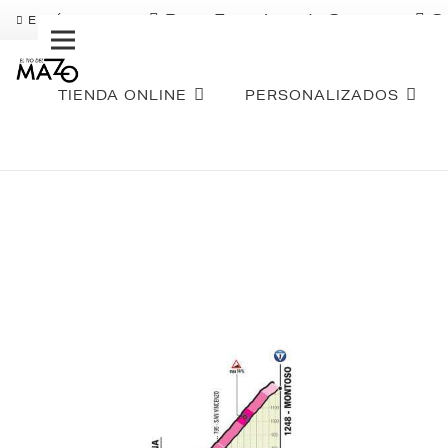
Pago Fraccionado Sequra
S
ENVÍO GRATIS
TIENDA ONLINE
PERSONALIZADOS