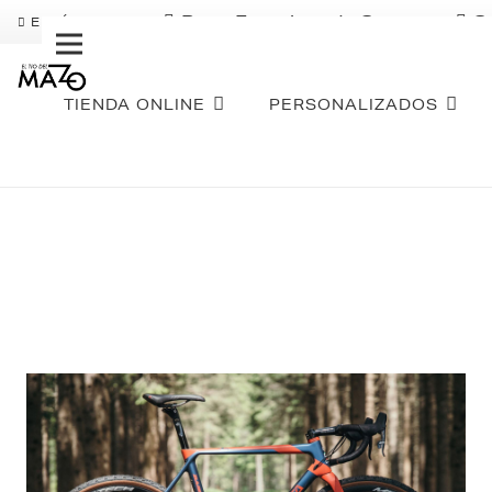
Pago Fraccionado Sequra
S
ENVÍO GRATIS
TIENDA ONLINE
PERSONALIZADOS