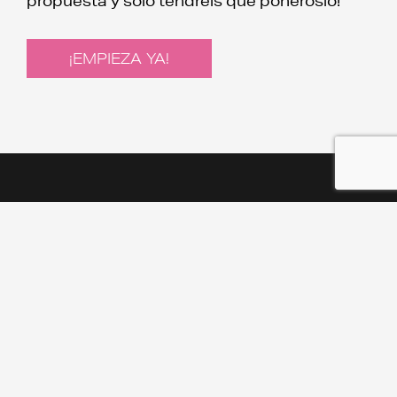
propuesta y sólo tendréis que ponéroslo!
¡EMPIEZA YA!