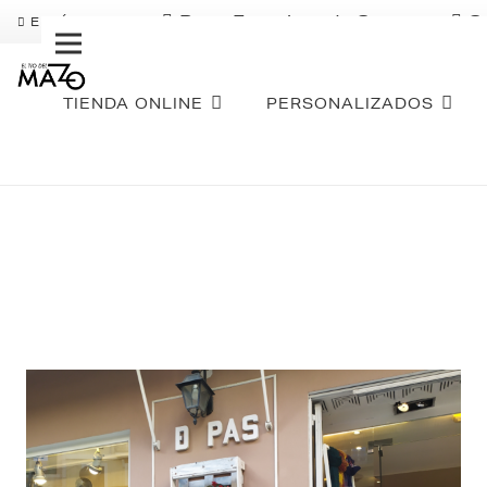
Pago Fraccionado Sequra
S
ENVÍO GRATIS
TIENDA ONLINE
PERSONALIZADOS