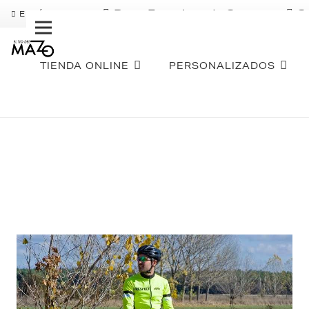
Pago Fraccionado Sequra
S
ENVÍO GRATIS
TIENDA ONLINE
PERSONALIZADOS