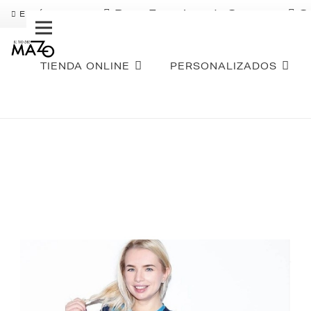
Pago Fraccionado Sequra
S
ENVÍO GRATIS
TIENDA ONLINE
PERSONALIZADOS