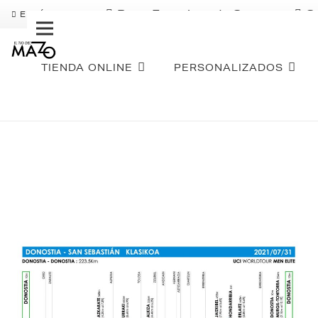
Pago Fraccionado Sequra
S
ENVÍO GRATIS
TIENDA ONLINE
PERSONALIZADOS