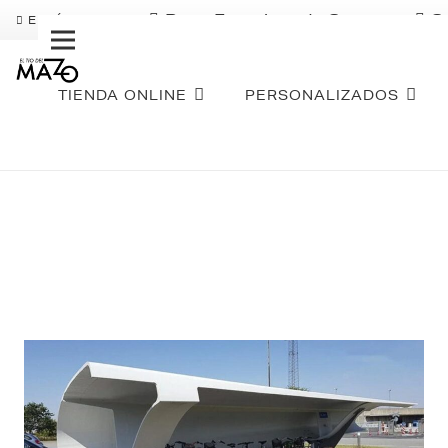
Pago Fraccionado Sequra
S
ENVÍO GRATIS
TIENDA ONLINE
PERSONALIZADOS