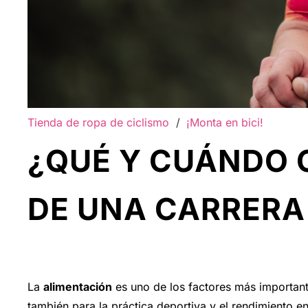
Tienda de ropa de ciclismo
/
¡Monta en bici!
¿QUÉ Y CUÁNDO 
DE UNA CARRERA 
La
alimentación
es uno de los factores más importante
también para la práctica deportiva y el rendimiento e