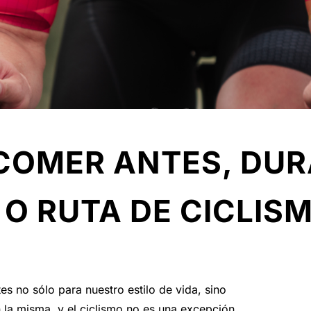
COMER ANTES, DUR
O RUTA DE CICLIS
s no sólo para nuestro estilo de vida, sino
n la misma, y el ciclismo no es una excepción.