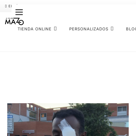
ENVÍO GRATIS
PAGO FRACCIONADO SEQURA
SOBRE NOS
TIENDA ONLINE
PERSONALIZADOS
BLO