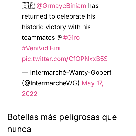
🇪🇷
@GrmayeBiniam
has
returned to celebrate his
historic victory with his
teammates 🥂
#Giro
#VeniVidiBini
pic.twitter.com/CfOPNxxB5S
— Intermarché-Wanty-Gobert
(@IntermarcheWG)
May 17,
2022
Botellas más peligrosas que
nunca