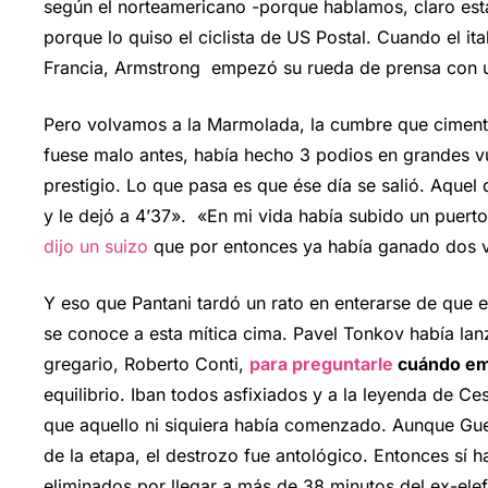
según el norteamericano -porque hablamos, claro est
porque lo quiso el ciclista de US Postal. Cuando el i
Francia, Armstrong empezó su rueda de prensa con una f
Pero volvamos a la Marmolada, la cumbre que cimentó
fuese malo antes, había hecho 3 podios en grandes vu
prestigio. Lo que pasa es que ése día se salió. Aquel
y le dejó a 4’37». «En mi vida había subido un puer
dijo un suizo
que por entonces ya había ganado dos v
Y eso que Pantani tardó un rato en enterarse de que
se conoce a esta mítica cima. Pavel Tonkov había lanz
gregario, Roberto Conti,
para preguntarle
cuándo em
equilibrio. Iban todos asfixiados y a la leyenda de Ce
que aquello ni siquiera había comenzado. Aunque Gueri
de la etapa, el destrozo fue antológico. Entonces sí 
eliminados por llegar a más de 38 minutos del ex-elef