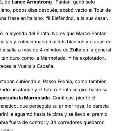
á, de
Lance Armstrong
– Pantani ganó solo
taliano, pocos días después, acabó vacío el Tour de
rase en italiano: “Il Elefantino, a la sua casa”.
 la leyenda del Pirata. No es que Marco Pantani
eltas y coleccionaba maillots blancos y etapas de
 día salía a más de 4 minutos de
Zülle
en la general
to tan duro como la Marmolada. Y he explotado»,
eces la Vuelta a España.
 estaban subiendo el Passo Fedaia, como también
ado un ataque y el futuro Pirata se giró hacia su
pezaba la Marmolada
. Conti casi pierde el
senatico, que perseguía su primer rosa, le parecía
ni le aguantó hasta la cima y se llevó el premio
había fuera de control y 34 corredores quedaron
antino.