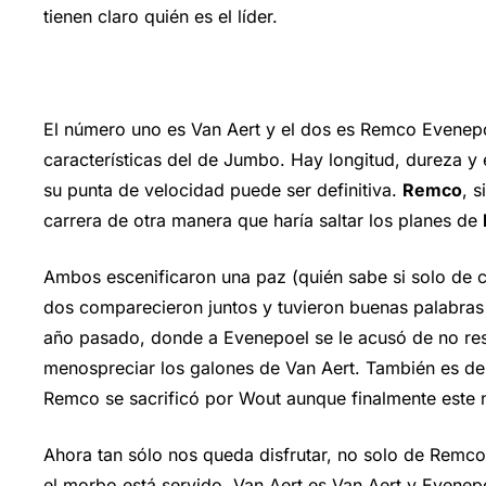
tienen claro quién es el líder.
El número uno es Van Aert y el dos es Remco Evenepoe
características del de Jumbo. Hay longitud, dureza y
su punta de velocidad puede ser definitiva.
Remco
, 
carrera de otra manera que haría saltar los planes de
Ambos escenificaron una paz (quién sabe si solo de ca
dos comparecieron juntos y tuvieron buenas palabras 
año pasado, donde a Evenepoel se le acusó de no respe
menospreciar los galones de Van Aert. También es de j
Remco se sacrificó por Wout aunque finalmente este n
Ahora tan sólo nos queda disfrutar, no solo de Remco 
el morbo está servido. Van Aert es Van Aert y Evene