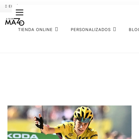
ENVÍO GRATIS
PAGO FRACCIONADO SEQURA
SOBRE NOS
TIENDA ONLINE
PERSONALIZADOS
BLO