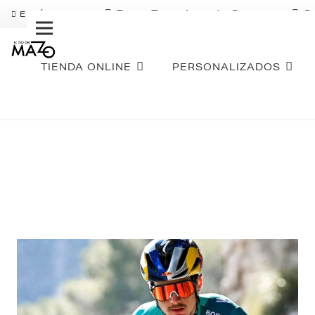
Pago Fraccionado Sequra
S
ENVÍO GRATIS
TIENDA ONLINE
PERSONALIZADOS