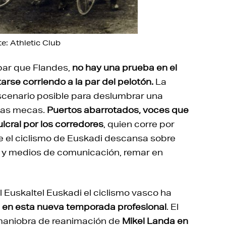
te: Athletic Club
 par que Flandes,
no hay una prueba en el
se corriendo a la par del pelotón.
La
escenario posible para deslumbrar una
 las mecas.
Puertos abarrotados, voces que
lcral por los corredores
, quien corre por
que el ciclismo de Euskadi descansa sobre
es y medios de comunicación, remar en
 Euskaltel Euskadi el ciclismo vasco ha
a en esta nueva temporada profesional
. El
 maniobra de reanimación de
Mikel Landa en