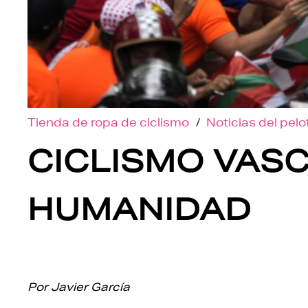
Tienda de ropa de ciclismo
/
Noticias del pel
CICLISMO VASC
HUMANIDAD
Por Javier García