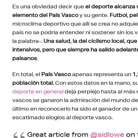
Es una obviedad decir que
el deporte alcanza
elemento del País Vasco
y su gente.
Futbol, pe
microclima deportivo que allí se crea no adquier
país no se podría entender ni sostener sin los 
la palabra-.
Una salud, la del ciclismo local, 
intensivos, pero que siempre ha salido adelant
paisanos
.
En total, el
País Vasco
apenas representa un
1,
población total.
Con estos datos en la mano, s
deporte en general
deja perplejo hasta al más r
vascos se ganaron la admiración del mundo del
último en reconocerlo ha sido el ganador de u
escatimado elogios al deporte vasco.
Great article from
@sidlowe
on t