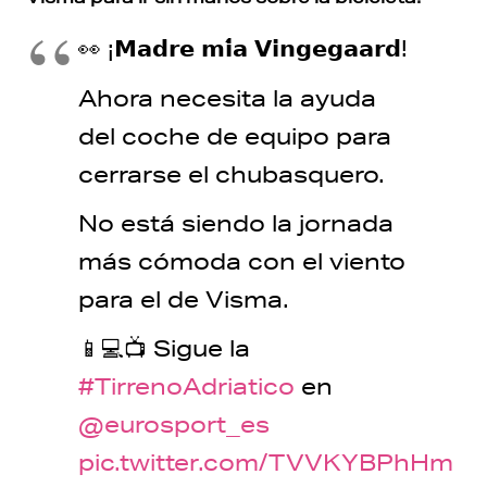
👀 ¡𝗠𝗮𝗱𝗿𝗲 𝗺𝗶́𝗮 𝗩𝗶𝗻𝗴𝗲𝗴𝗮𝗮𝗿𝗱!
Ahora necesita la ayuda
del coche de equipo para
cerrarse el chubasquero.
No está siendo la jornada
más cómoda con el viento
para el de Visma.
📱💻📺 Sigue la
#TirrenoAdriatico
en
@eurosport_es
pic.twitter.com/TVVKYBPhHm