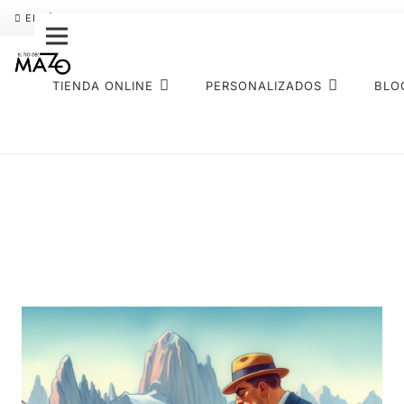
ENVÍO GRATIS
PAGO FRACCIONADO SEQURA
SOBRE NOS
TIENDA ONLINE
PERSONALIZADOS
BLO