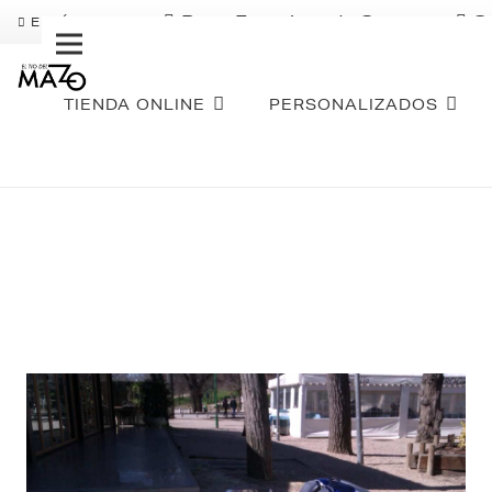
Pago Fraccionado Sequra
S
ENVÍO GRATIS
TIENDA ONLINE
PERSONALIZADOS