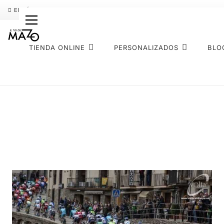
ENVÍO GRATIS
PAGO FRACCIONADO SEQURA
SOBRE NOS
TIENDA ONLINE
PERSONALIZADOS
BLO