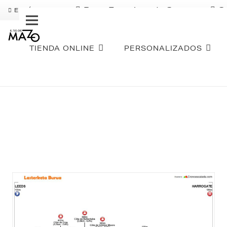
Pago Fraccionado Sequra
S
ENVÍO GRATIS
TIENDA ONLINE
PERSONALIZADOS