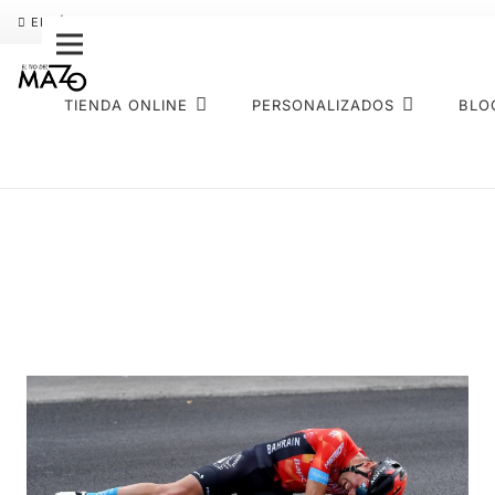
ENVÍO GRATIS
PAGO FRACCIONADO SEQURA
SOBRE NOS
TIENDA ONLINE
PERSONALIZADOS
BLO