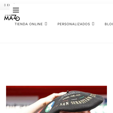
ENVÍO GRATIS
PAGO FRACCIONADO SEQURA
SOBRE NOS
TIENDA ONLINE
PERSONALIZADOS
BLO