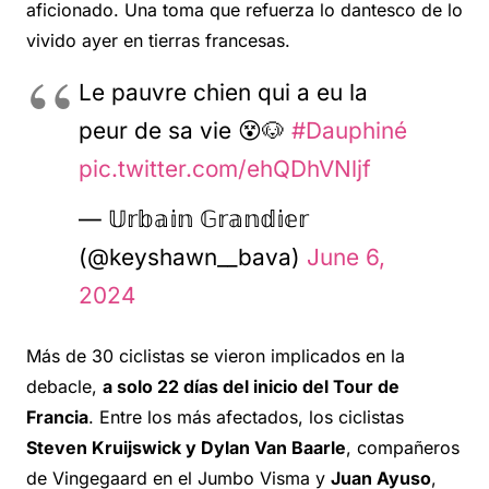
aficionado. Una toma que refuerza lo dantesco de lo
vivido ayer en tierras francesas.
Le pauvre chien qui a eu la
peur de sa vie 😵🐶
#Dauphiné
pic.twitter.com/ehQDhVNljf
— 𝕌𝕣𝕓𝕒𝕚𝕟 𝔾𝕣𝕒𝕟𝕕𝕚𝕖𝕣
(@keyshawn__bava)
June 6,
2024
Más de 30 ciclistas se vieron implicados en la
debacle,
a solo 22 días del inicio del Tour de
Francia
. Entre los más afectados, los ciclistas
Steven Kruijswick y Dylan Van Baarle
, compañeros
de Vingegaard en el Jumbo Visma y
Juan Ayuso
,