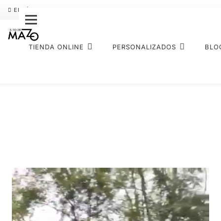
ENVÍO GRATIS
PAGO FRACCIONADO SEQURA
SOBRE NOS
TIENDA ONLINE
PERSONALIZADOS
BLO