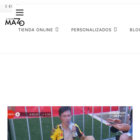
ENVÍO GRATIS
PAGO FRACCIONADO SEQURA
SOBRE NOS
TIENDA ONLINE
PERSONALIZADOS
BLO